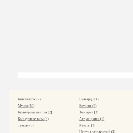
Кинотеатры (7)
Бильярд (11)
Музеи (19)
Боулинг (2)
Культурные центры (2)
Зоопарки (3)
Концертные залы (4)
Аттракционы (1)
Театры (6)
Квесты (1)
Центры развлечений (3)