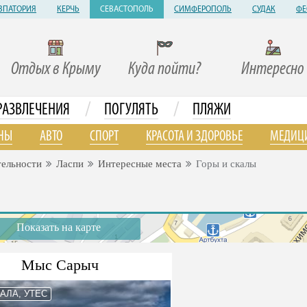
ВПАТОРИЯ
КЕРЧЬ
СЕВАСТОПОЛЬ
СИМФЕРОПОЛЬ
СУДАК
ФЕ
Отдых в Крыму
Куда пойти?
Интересно
/
/
РАЗВЛЕЧЕНИЯ
ПОГУЛЯТЬ
ПЛЯЖИ
НЫ
АВТО
СПОРТ
КРАСОТА И ЗДОРОВЬЕ
МЕДИЦ
тельности
Ласпи
Интересные места
Горы и скалы
Показать на карте
Мыс Сарыч
КАЛА, УТЕС