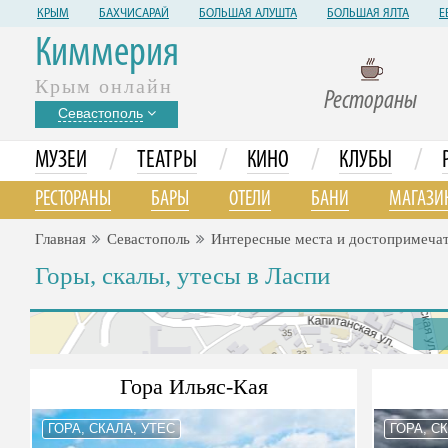
КРЫМ
БАХЧИСАРАЙ
БОЛЬШАЯ АЛУШТА
БОЛЬШАЯ ЯЛТА
Е
Киммерия
Крым онлайн
Рестораны
Севастополь
/
/
/
/
МУЗЕИ
ТЕАТРЫ
КИНО
КЛУБЫ
РЕСТОРАНЫ
БАРЫ
ОТЕЛИ
БАНИ
МАГАЗИ
Главная
Севастополь
Интересные места и достопримеча
Горы, скалы, утесы в Ласпи
Гора Ильяс-Кая
ГОРА, СКАЛА, УТЕС
ГОРА, С