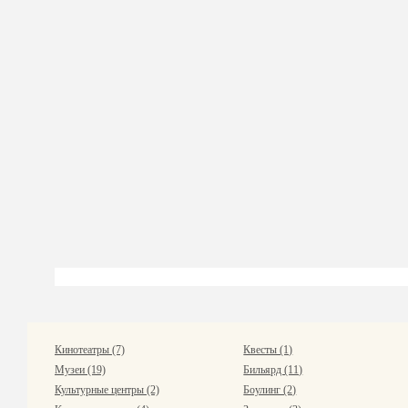
Кинотеатры (7)
Квесты (1)
Музеи (19)
Бильярд (11)
Культурные центры (2)
Боулинг (2)