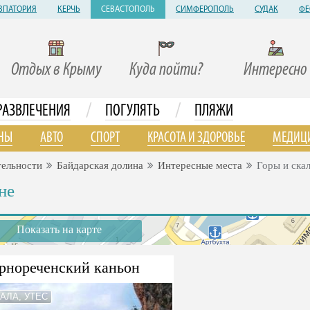
ВПАТОРИЯ
КЕРЧЬ
СЕВАСТОПОЛЬ
СИМФЕРОПОЛЬ
СУДАК
ФЕ
Отдых в Крыму
Куда пойти?
Интересно
/
/
РАЗВЛЕЧЕНИЯ
ПОГУЛЯТЬ
ПЛЯЖИ
НЫ
АВТО
СПОРТ
КРАСОТА И ЗДОРОВЬЕ
МЕДИЦ
тельности
Байдарская долина
Интересные места
Горы и ска
не
Показать на карте
рнореченский каньон
КАЛА, УТЕС