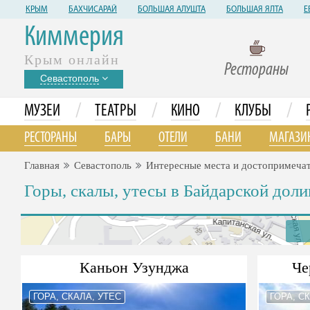
КРЫМ
БАХЧИСАРАЙ
БОЛЬШАЯ АЛУШТА
БОЛЬШАЯ ЯЛТА
Е
Киммерия
Крым онлайн
Рестораны
Севастополь
/
/
/
/
МУЗЕИ
ТЕАТРЫ
КИНО
КЛУБЫ
РЕСТОРАНЫ
БАРЫ
ОТЕЛИ
БАНИ
МАГАЗИ
Главная
Севастополь
Интересные места и достопримеча
Горы, скалы, утесы в Байдарской доли
Каньон Узунджа
Че
ГОРА, СКАЛА, УТЕС
ГОРА, С