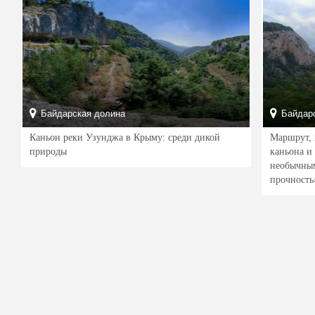
Байдарская долина
Байдарс
Каньон реки Узунджа в Крыму: среди дикой
Маршрут, 
природы
каньона и 
необычным
прочность