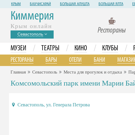
КРЫМ
БАХЧИСАРАЙ
БОЛЬШАЯ АЛУШТА
БОЛЬШАЯ ЯЛТА
Е
Киммерия
Крым онлайн
Рестораны
Севастополь
/
/
/
/
МУЗЕИ
ТЕАТРЫ
КИНО
КЛУБЫ
РЕСТОРАНЫ
БАРЫ
ОТЕЛИ
БАНИ
МАГАЗИ
Главная
Севастополь
Места для прогулок и отдыха
Пар
Комсомольский парк имени Марии Ба
Севастополь, ул. Генерала Петрова