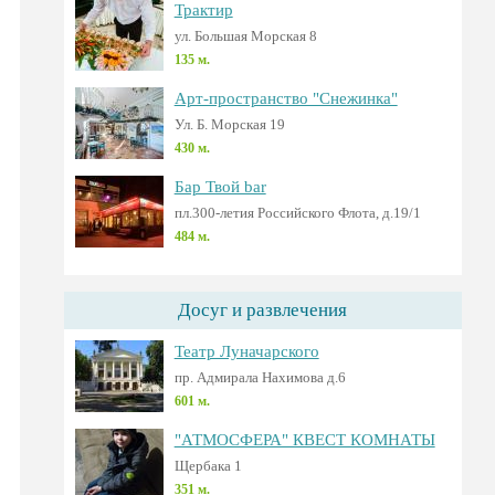
Трактир
ул. Большая Морская 8
135 м.
Арт-пространство "Снежинка"
Ул. Б. Морская 19
430 м.
Бар Твой bar
пл.300-летия Российского Флота, д.19/1
484 м.
Досуг и развлечения
Театр Луначарского
пр. Адмирала Нахимова д.6
601 м.
"АТМОСФЕРА" КВЕСТ КОМНАТЫ
Щербака 1
351 м.