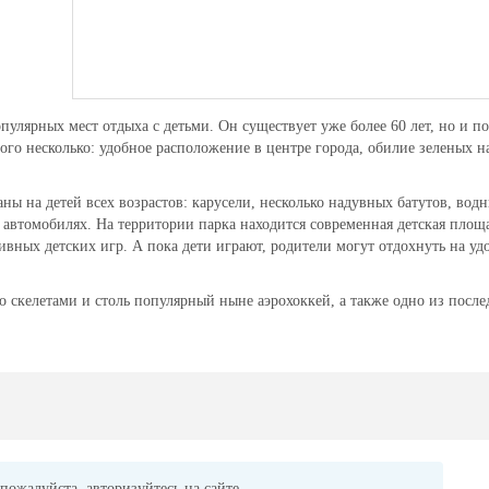
улярных мест отдыха с детьми. Он существует уже более 60 лет, но и по
ого несколько: удобное расположение в центре города, обилие зеленых н
ны на детей всех возрастов: карусели, несколько надувных батутов, вод
 автомобилях. На территории парка находится современная детская площ
тивных детских игр. А пока дети играют, родители могут отдохнуть на у
о скелетами и столь популярный ныне аэрохоккей, а также одно из посл
пожалуйста, авторизуйтесь на сайте.