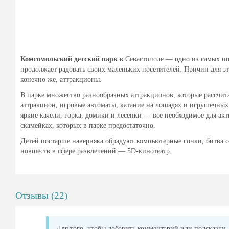
Комсомольский детский парк
в Севастополе — одно из самых поп
продолжает радовать своих маленьких посетителей. Причин для эт
конечно же, аттракционы.
В парке множество разнообразных аттракционов, которые рассчита
аттракцион, игровые автоматы, катание на лошадях и игрушечных
яркие качели, горка, домики и лесенки — все необходимое для ак
скамейках, которых в парке предостаточно.
Детей постарше наверняка обрадуют компьютерные гонки, битва с
новшеств в сфере развлечений — 5D-кинотеатр.
Отзывы (22)
Для того, чтобы добавить комментарий или подсказку, 