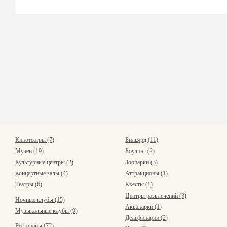
Кинотеатры (7)
Бильярд (11)
Музеи (19)
Боулинг (2)
Культурные центры (2)
Зоопарки (3)
Концертные залы (4)
Аттракционы (1)
Театры (6)
Квесты (1)
Центры развлечений (3)
Ночные клубы (15)
Аквапарки (1)
Музыкальные клубы (9)
Дельфинарии (2)
Рестораны (72)