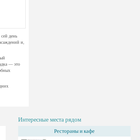
 сей день
асаждений и,
ный
адка — это
добных
едних
Интересные места рядом
Рестораны и кафе