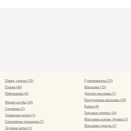
Парки, скверы (19)
Супермаркеты (25)
Пляжи (40)
Магазины (72)
Набережные (6)
Детские магазины (1)
Продуктовые магазины (29)
Фитнес-клубы (18)
Рынки (8)
Стадионы (2)
Торговые центры (14)
Теннисные корты (1)
Магазины-салоны, бутики (2)
Спортивные площадки (5)
Магазины одежды (1)
Ледовые катки (1)