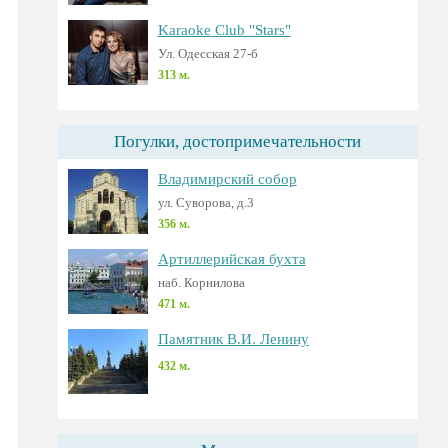
Karaoke Club "Stars"
Ул. Одесская 27-б
313 м.
Погулки, достопримечательности
Владимирский собор
ул. Суворова, д.3
356 м.
Артиллерийская бухта
наб. Корнилова
471 м.
Памятник В.И. Ленину
432 м.