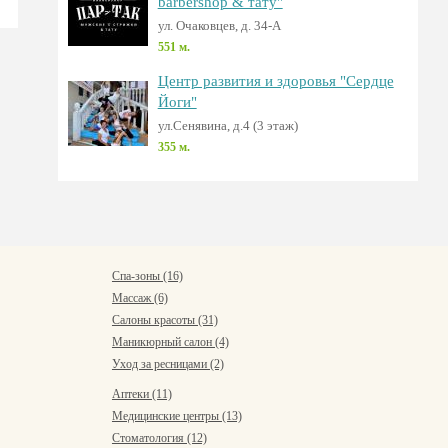
barbershop & тату"
ул. Очаковцев, д. 34-А
551 м.
Центр развития и здоровья "Сердце
Йоги"
ул.Сенявина, д.4 (3 этаж)
355 м.
Спа-зоны (16)
Массаж (6)
Салоны красоты (31)
Маникюрный салон (4)
Уход за ресницами (2)
Аптеки (11)
Медицинские центры (13)
Стоматология (12)