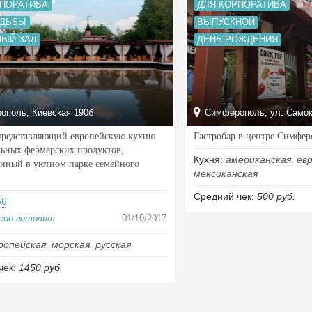
РПОРАТИВА
ДЛЯ КОРПОРАТИВА
АДЬБЫ
ВЫПУСКНОЙ
НЫЙ ЗАЛ
ДЕНЬ РОЖДЕНИЯ
поль, Киевская 190б
Симферополь, ул. Самок
представляющий европейскую кухню
Гастробар в центре Симфер
льных фермерских продуктов,
Кухня:
американская
,
ев
нный в уютном парке семейного
мексиканская
Средний чек:
500 руб.
56
усно готовят
01/10/2017
ропейская
,
морская
,
русская
чек:
1450 руб.