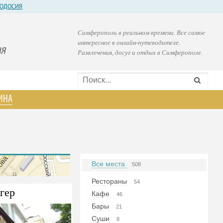
ОДОСИЯ
Симферополь в реальном времени. Все самое
интересное в онлайн-путеводителе.
ия
Развлечения, досуг и отдых в Симферополе.
ИНА
Все места
508
Рестораны
54
гер
Кафе
46
Бары
21
Суши
8