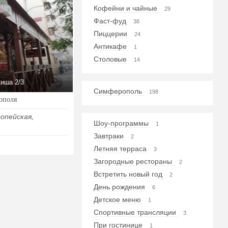
Кофейни и чайные
29
Фаст-фуд
38
Пиццерии
24
Антикафе
1
Столовые
14
иша 2/3
Симферополь
198
ополя
ропейская
,
Шоу-программы
1
Завтраки
2
Летняя терраса
3
Загородные рестораны
2
Встретить новый год
2
День рождения
6
Детское меню
1
Спортивные трансляции
3
При гостинице
1