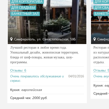
ДЛЯ КОРПОРАТИВА
ДЛЯ КО
ДЛЯ СВАДЬБЫ
ДЛЯ СВ
БАНКЕТНЫЙ ЗАЛ
БАНКЕТ
Симферополь, ул. Севастопольская, 59Б
Симферо
Лучший ресторан в любое время года.
Ресторан 
Уникальный дизайн, живописная территория,
из натура
блюда от шеф-повара, живая музыка, шоу-
расположе
программы.
отдыха.
Отзывы: 6
Отзывы: 
Очень понравилось обслуживание и
04/01/2016
Очень вк
сервис.
Кухня:
ев
Кухня:
европейская
Средний 
Средний чек:
2000 руб.