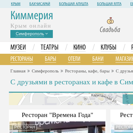
КРЫМ
БАХЧИСАРАЙ
БОЛЬШАЯ АЛУШТА
БОЛЬШАЯ ЯЛТА
Е
Киммерия
Крым онлайн
Свадьба
Симферополь
/
/
/
/
МУЗЕИ
ТЕАТРЫ
КИНО
КЛУБЫ
РЕСТОРАНЫ
БАРЫ
ОТЕЛИ
БАНИ
МАГАЗИ
Главная
Симферополь
Рестораны, кафе, бары
С друзь
С друзьями в ресторанах и кафе в Си
Ресторан "Времена Года"
Рест
РЕСТОРАН
РЕСТОР