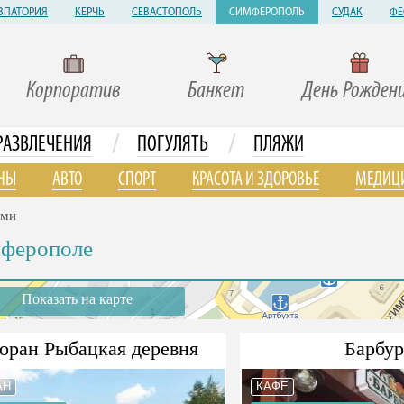
ВПАТОРИЯ
КЕРЧЬ
СЕВАСТОПОЛЬ
СИМФЕРОПОЛЬ
СУДАК
ФЕ
Корпоратив
Банкет
День Рожден
/
/
РАЗВЛЕЧЕНИЯ
ПОГУЛЯТЬ
ПЛЯЖИ
НЫ
АВТО
СПОРТ
КРАСОТА И ЗДОРОВЬЕ
МЕДИЦ
ями
мферополе
Показать на карте
оран Рыбацкая деревня
Барбур
АН
КАФЕ