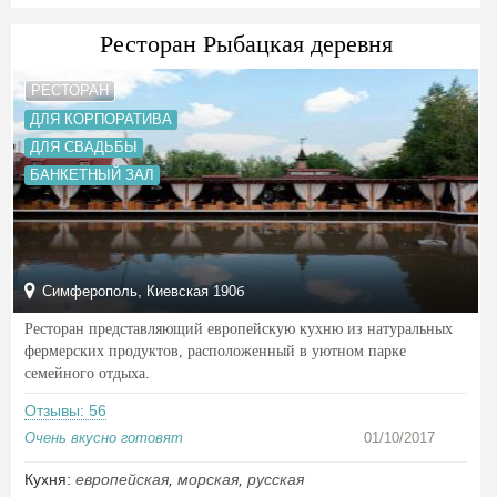
Ресторан Рыбацкая деревня
РЕСТОРАН
ДЛЯ КОРПОРАТИВА
ДЛЯ СВАДЬБЫ
БАНКЕТНЫЙ ЗАЛ
Симферополь, Киевская 190б
Ресторан представляющий европейскую кухню из натуральных
фермерских продуктов, расположенный в уютном парке
семейного отдыха.
Отзывы: 56
Очень вкусно готовят
01/10/2017
Кухня:
европейская
,
морская
,
русская