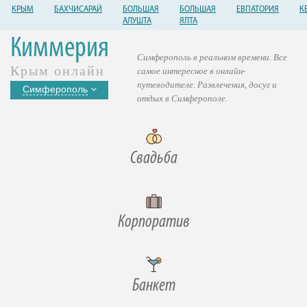
КРЫМ
БАХЧИСАРАЙ
БОЛЬШАЯ
БОЛЬШАЯ
ЕВПАТОРИЯ
К
АЛУШТА
ЯЛТА
Киммерия
Симферополь в реальном времени. Все
Крым онлайн
самое интересное в онлайн-
путеводителе. Развлечения, досуг и
Симферополь
отдых в Симферополе.
Свадьба
Корпоратив
Банкет