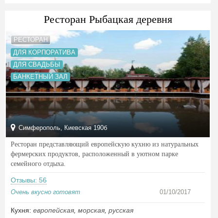
Ресторан Рыбацкая деревня
РЕСТОРАН
ДЛЯ КОРПОРАТИВА
ДЛЯ СВАДЬБЫ
БАНКЕТНЫЙ ЗАЛ
Симферополь, Киевская 190б
Ресторан представляющий европейскую кухню из натуральных
фермерских продуктов, расположенный в уютном парке
семейного отдыха.
Отзывы: 56
Очень вкусно готовят
01/10/2017
Кухня:
европейская
,
морская
,
русская