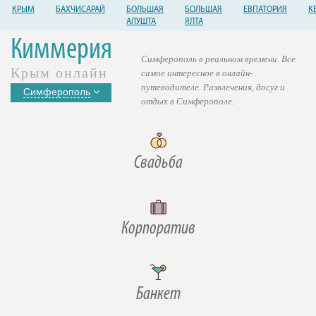
КРЫМ
БАХЧИСАРАЙ
БОЛЬШАЯ
БОЛЬШАЯ
ЕВПАТОРИЯ
К
АЛУШТА
ЯЛТА
Киммерия
Симферополь в реальном времени. Все
Крым онлайн
самое интересное в онлайн-
путеводителе. Развлечения, досуг и
Симферополь
отдых в Симферополе.
Свадьба
Корпоратив
Банкет