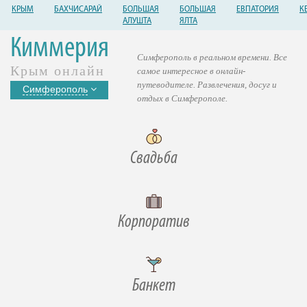
КРЫМ
БАХЧИСАРАЙ
БОЛЬШАЯ
БОЛЬШАЯ
ЕВПАТОРИЯ
К
АЛУШТА
ЯЛТА
Киммерия
Симферополь в реальном времени. Все
Крым онлайн
самое интересное в онлайн-
путеводителе. Развлечения, досуг и
Симферополь
отдых в Симферополе.
Свадьба
Корпоратив
Банкет