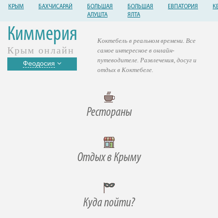
КРЫМ
БАХЧИСАРАЙ
БОЛЬШАЯ
БОЛЬШАЯ
ЕВПАТОРИЯ
К
АЛУШТА
ЯЛТА
Киммерия
Коктебель в реальном времени. Все
Крым онлайн
самое интересное в онлайн-
путеводителе. Развлечения, досуг и
Феодосия
отдых в Коктебеле.
Рестораны
Отдых в Крыму
Куда пойти?