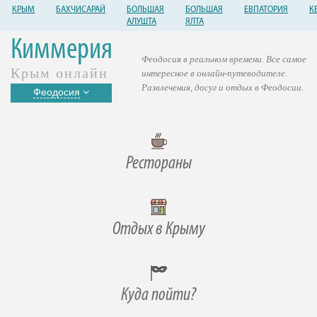
КРЫМ
БАХЧИСАРАЙ
БОЛЬШАЯ
БОЛЬШАЯ
ЕВПАТОРИЯ
К
АЛУШТА
ЯЛТА
Киммерия
Феодосия в реальном времени. Все самое
Крым онлайн
интересное в онлайн-путеводителе.
Развлечения, досуг и отдых в Феодосии.
Феодосия
Рестораны
Отдых в Крыму
Куда пойти?