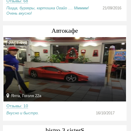
Отзывы: 68
Пицца, бургеры, картошка Огайо .... Ммммм!
21/09/2016
Очень вкусно!
Автокафе
ФАСТ-ФУД
Ялта, Гоголя 22а
Отзывы: 10
Вкусно и быстро.
16/10/2017
bistro 3 sisterS