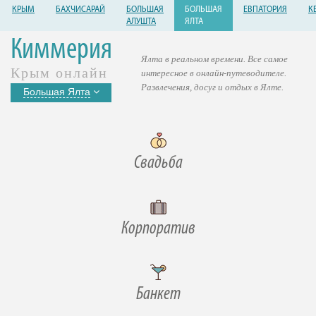
КРЫМ
БАХЧИСАРАЙ
БОЛЬШАЯ
БОЛЬШАЯ
ЕВПАТОРИЯ
К
АЛУШТА
ЯЛТА
Киммерия
Ялта в реальном времени. Все самое
Крым онлайн
интересное в онлайн-путеводителе.
Развлечения, досуг и отдых в Ялте.
Большая Ялта
Свадьба
Корпоратив
Банкет