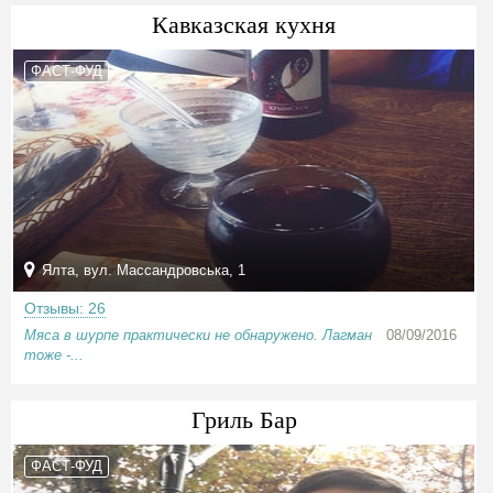
Кавказская кухня
ФАСТ-ФУД
Ялта, вул. Массандровська, 1
Отзывы: 26
Мяса в шурпе практически не обнаружено. Лагман
08/09/2016
тоже -...
Гриль Бар
ФАСТ-ФУД